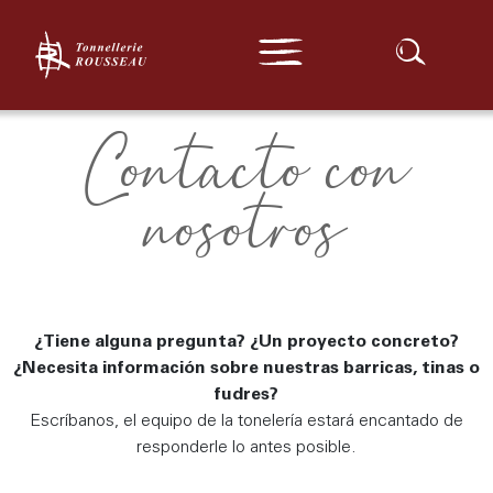
Gama de expertos
Nuestras barricas
Nuestra localización
Acogida
»
Contacto con nosotros
Gama tradicional
Serie confidencial
Serie de excepción
Nuestros barriles y cubas
Serie de otros orígenes
Buscar :
A medida
Llave en mano
Contacto con
Noticias
nosotros
Contacte con
Media
¿Tiene alguna pregunta? ¿Un proyecto concreto?
¿Necesita información sobre nuestras barricas, tinas o
fudres?
Escríbanos, el equipo de la tonelería estará encantado de
responderle lo antes posible.