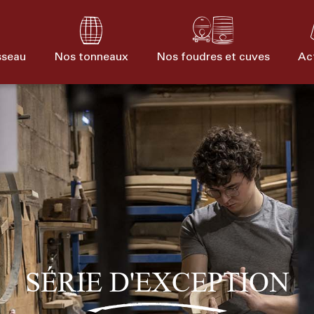
sseau
Nos tonneaux
Nos foudres et cuves
Ac
Gamme
Le meilleur du
Notre expertise
Rechercher :
e
Sur-mesure
Série confidentielle
Clé en main
Série d'exce
aditionnelle
chêne français
dans votre cave
SÉRIE D'EXCEPTION