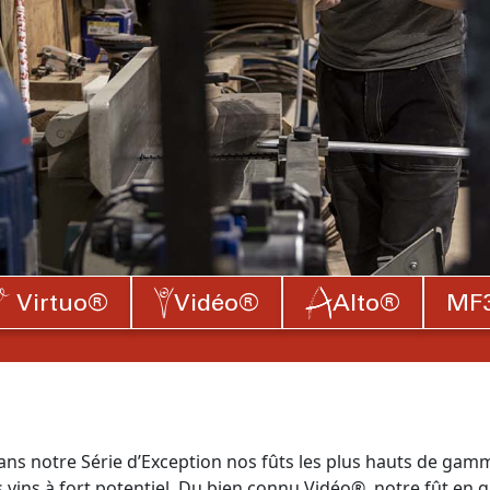
Virtuo®
Vidéo®
Alto®
MF
ns notre Série d’Exception nos fûts les plus hauts de gam
vins à fort potentiel. Du bien connu Vidéo®, notre fût en gr