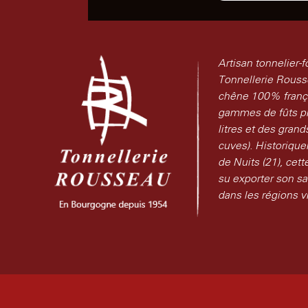
Artisan tonnelier-f
Tonnellerie Rouss
chêne 100% frança
gammes de fûts p
litres et des gran
cuves). Historiqu
de Nuits (21), cett
su exporter son sa
dans les régions v