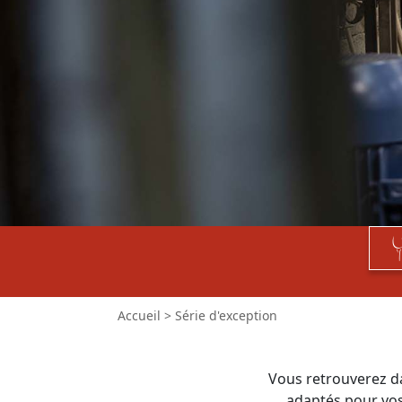
Accueil
>
Série d'exception
Vous retrouverez da
adaptés pour vos 