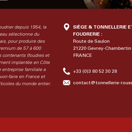
oudrier depuis 1954, la
SIÈGE & TONNELLERIE E
eau sélectionne du
FOUDRERIE :
is, pour produire des
Route de Saulon
remium de 57 à 600
21220 Gevrey-Chambertin 
ds contenants (foudres et
FRANCE
ement implantée en Côte
e entreprise familiale a
+33 (0)3 80 52 30 28
voir-faire en France et
contact@tonnellerie-rou
iticoles du monde entier.