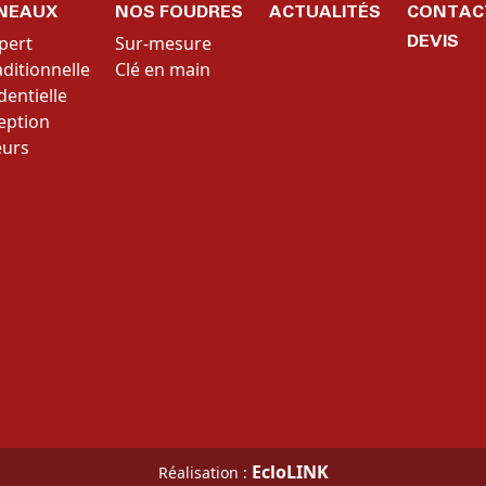
NEAUX
NOS FOUDRES
ACTUALITÉS
CONTAC
DEVIS
pert
Sur-mesure
itionnelle
Clé en main
dentielle
ception
eurs
EcloLINK
Réalisation :