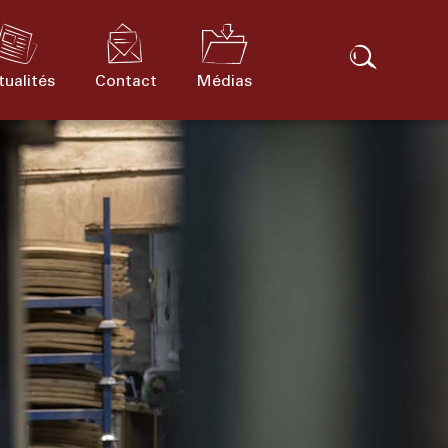
tualités
Contact
Médias
R & D et
ption
Série d'ailleurs
Notre implantation
innovations