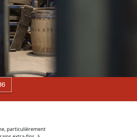
36
me, particulièrement
ains extra-fins, à