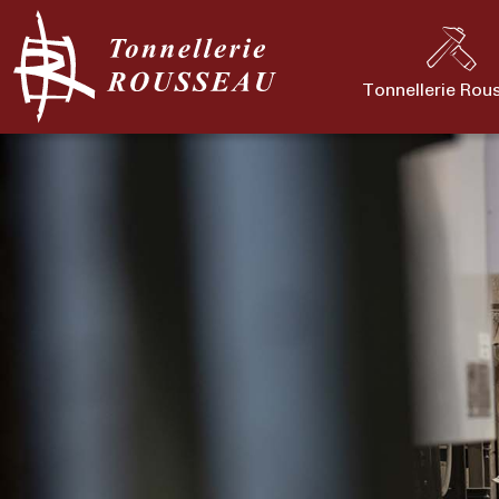
Tonnellerie Rou
Notre histoire
Gamme expert
Notre savoir-fair
tr