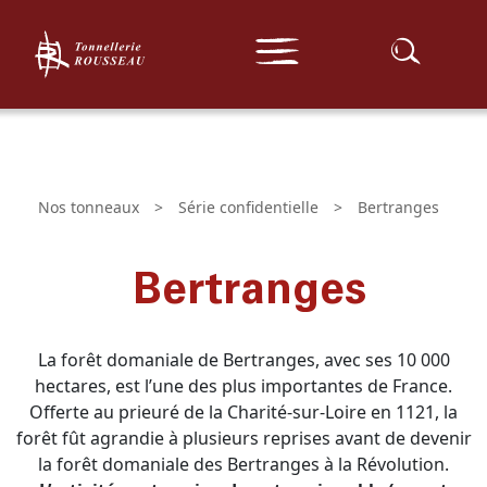
Gamme expert
Nos tonneaux
Notre implantation
Gamme traditionnelle
Série confidentielle
Rechercher :
Série d'exception
Nos foudres et cuves
Série d'ailleurs
Sur-mesure
Clé en main
Actualités
Nos tonneaux
>
Série confidentielle
>
Bertranges
Contact
Bertranges
Médias
La forêt domaniale de Bertranges, avec ses 10 000
hectares, est l’une des plus importantes de France.
Offerte au prieuré de la Charité-sur-Loire en 1121, la
forêt fût agrandie à plusieurs reprises avant de devenir
la forêt domaniale des Bertranges à la Révolution.