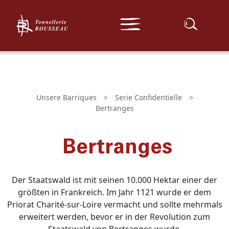
Serie Expert
Unsere Barriques
Unser Standort
Serie Traditionnelle
Serie Confidentielle
Sonderserie
Unsere Fässer und Bottiche
Serie Irgendwo Anders
Suchen :
Auf Maß
Komplettpaket
Nachrichten
Unsere Barriques
>
Serie Confidentielle
>
Bertranges
Kontakt
Bertranges
Medien
Der Staatswald ist mit seinen 10.000 Hektar einer der
größten in Frankreich. Im Jahr 1121 wurde er dem
Priorat Charité-sur-Loire vermacht und sollte mehrmals
erweitert werden, bevor er in der Revolution zum