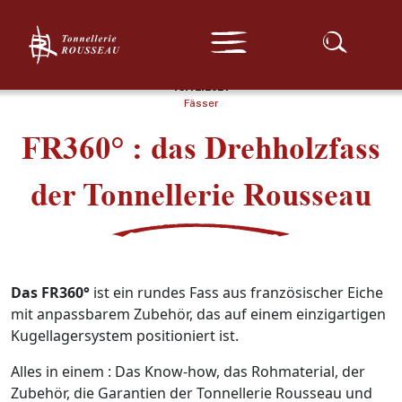
Serie Expert
Unsere Barriques
Unser Standort
Startseite
»
FR360° : das Drehholzfass der Tonnellerie
Serie Traditionnelle
Rousseau
Serie Confidentielle
Sonderserie
Unsere Fässer und Bottiche
Serie Irgendwo Anders
Suchen :
15.12.2021
Auf Maß
Fässer
Komplettpaket
FR360° : das Drehholzfass
Nachrichten
der Tonnellerie Rousseau
Kontakt
Medien
Das FR360°
ist ein rundes Fass aus französischer Eiche
mit anpassbarem Zubehör, das auf einem einzigartigen
Kugellagersystem positioniert ist.
Alles in einem : Das Know-how, das Rohmaterial, der
Zubehör, die Garantien der Tonnellerie Rousseau und